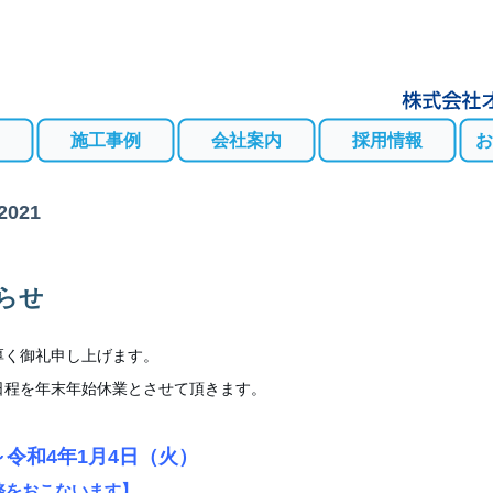
施工事例
会社案内
採用情報
お
2021
らせ
厚く御礼申し上げます。
日程を年末年始休業とさせて頂きます。
～令和4年1月4日（火）
務をおこないます】