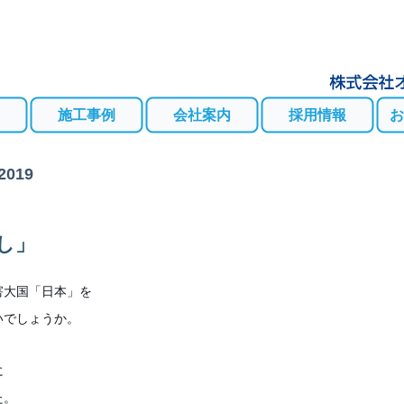
施工事例
会社案内
採用情報
お
2019
し」
害大国「日本」を
いでしょうか。
に
た。