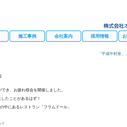
施工事例
会社案内
採用情報
お
」
「平成中村座」
」
ができ、お疲れ様会を開催しました。
にしたことがあるはず！
」の中にあるレストラン「フラムドール」
ル！